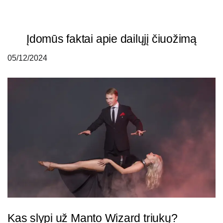
Įdomūs faktai apie dailųjį čiuožimą
05/12/2024
Kas slypi už Manto Wizard triukų?