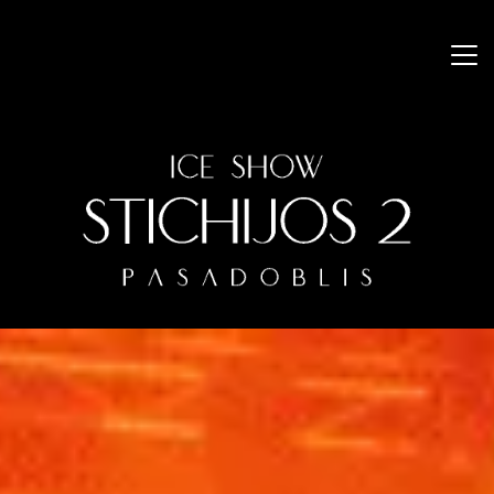
Pagrindinis
Apie
Dalyviai
Galerija
Naujienos
Kontaktai
Bilietai