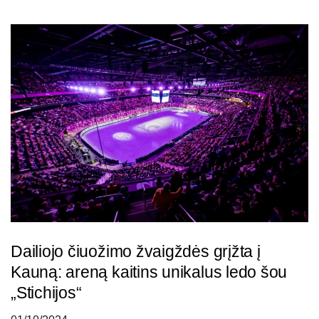
Dailiojo čiuožimo žvaigždės grįžta į
Kauną: areną kaitins unikalus ledo šou
„Stichijos“