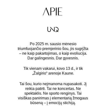
APIE
Po 2025 m. sausio mėnesio
triumfuojančio premjerinio šou, jis sugrįžta
– ne kaip pakartojimas, o kaip evoliucija.
Dar galingesnis. Dar gyvesnis.
Tik vienam vakarui, kovo 13 d., ir tik
„Žalgirio“ arenoje Kaune.
Tai šou, kurio neįmanoma nupasakoti. Jį
reikia patirti. Tai ne koncertas. Ne
spektaklis. Ne sporto renginys. Tai
visiškas panirimas į elementarią žmogaus
būseną – į emocijų stichiją.