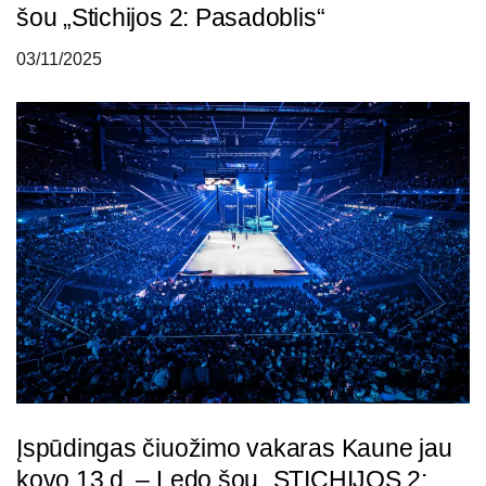
šou „Stichijos 2: Pasadoblis“
03/11/2025
Įspūdingas čiuožimo vakaras Kaune jau
kovo 13 d. – Ledo šou „STICHIJOS 2: